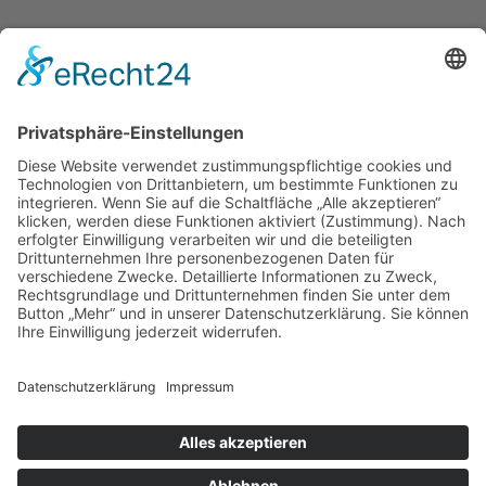
S&R Metallbau GmbH
Daimlerstraße 25
76316 Malsch
Tel.:
(+49) 7246 - 94 30 60
Fax.:
(+49) 7246 - 94 30 62
E-Mail:
info@srmetallbau.de
Mo.-Do.
6:30 - 15:00
Fr.
6:30 - 13:00